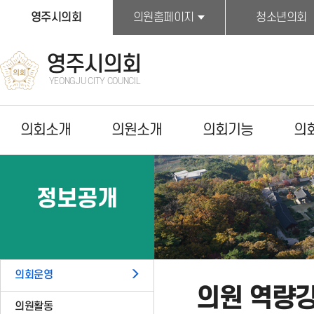
본문바로가기
영주시의회
의원홈페이지
청소년의회
영주시의회
YEONGJU CITY COUNCIL
의회소개
의원소개
의회기능
의
정보공개
의회운영
의원 역량
의원활동