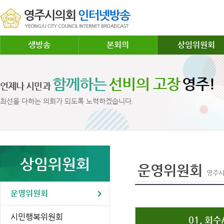
생방송
본회의
상임위원회
함께하는
선비의 고장
영주!
언제나 시민과
최선을 다하는 의회가 되도록 노력하겠습니다.
상임위원회
운영위원회
영주시
운영위원회
시민행복위원회
01. 회