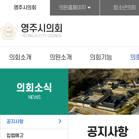
본문바로가기
영주시의회
의원홈페이지
청소년의회
영주시의회
YEONGJU CITY COUNCIL
의회소개
의원소개
의회기능
의
의회소식
NEWS
공지사항
공지사항
입법예고