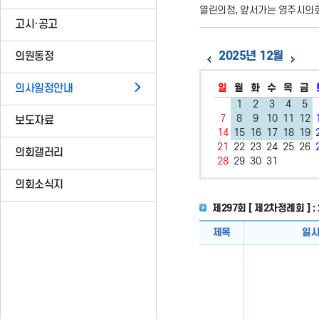
열린의정, 앞서가는 영주시의
고시·공고
2025년 12월
의원동정
일
월
화
수
목
금
의사일정안내
1
2
3
4
5
7
8
9
10
11
12
보도자료
14
15
16
17
18
19
21
22
23
24
25
26
의회갤러리
28
29
30
31
의회소식지
제297회 [ 제2차정례회 ] : 202
제목
일