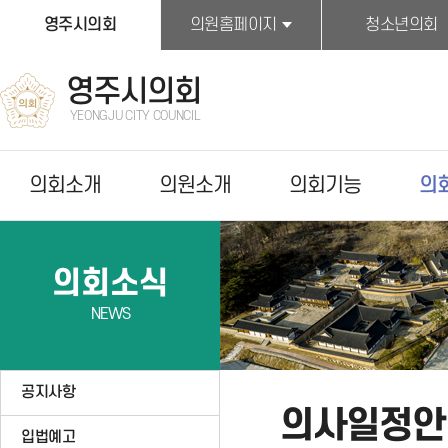
본문바로가기
영주시의회
의원홈페이지
청소년의회
영주시의회
YEONGJU CITY COUNCIL
의회소개
의원소개
의회기능
의
의회소식
NEWS
공지사항
의사일정안
입법예고